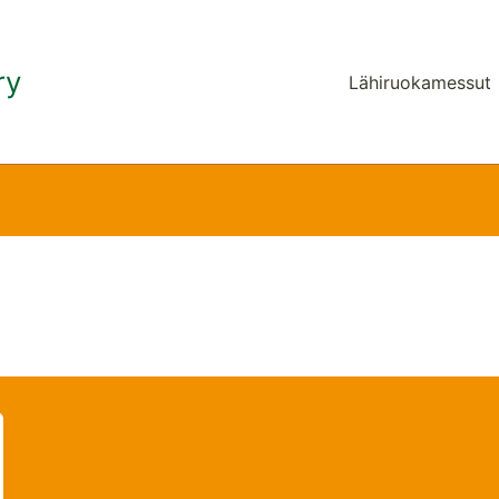
ry
Lähiruokamessut