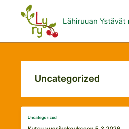
Siirry
sisältöön
Lähiruuan Ystävät 
Uncategorized
Uncategorized
Kutsu vuosikokoukseen 5.3.2026