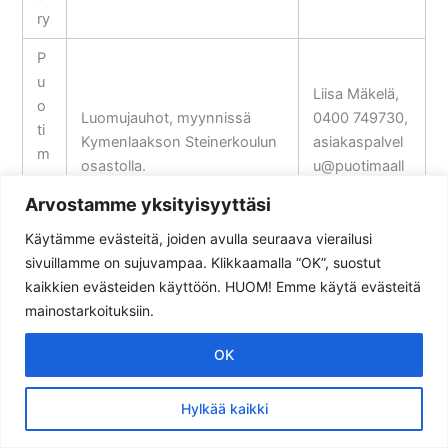
ry
P
u
Liisa Mäkelä,
o
Luomujauhot, myynnissä
0400 749730,
ti
Kymenlaakson Steinerkoulun
asiakaspalvel
m
osastolla.
u@puotimaall
a
a.fi
al
Arvostamme yksityisyyttäsi
la
Käytämme evästeitä, joiden avulla seuraava vierailusi
sivuillamme on sujuvampaa. Klikkaamalla “OK”, suostut
H
Hannariikka
kaikkien evästeiden käyttöön. HUOM! Emme käytä evästeitä
a
Hannola,
mainostarkoituksiin.
n
Elimäentie
n
2192, 47200
OK
ol
Käytämme evästeitä, jotta voimme tarjota sinulle paremman
Elimäki, 050
a
kokemuksen sivuilla käynnistäsi.
338 7631,
Hylkää kaikki
n
Pihvikarjan lihaa
Ok
Tietosuojaseloste
hannariikka.h
C
annola@gmail