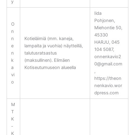
y
Iida
Pohjonen,
O
Miehontie 50,
n
45330
n
Kotieläimiä (mm. kaneja,
HARJU, 045
e
lampaita ja vuohia) näytteillä,
104 5087,
n
talutusratsastus
onnenkavio2
k
(maksullinen). Elimäen
0@gmail.com
a
Kotiseutumuseon alueella
,
vi
https://theon
o
nenkavio.wor
dpress.com
M
T
K
-
K