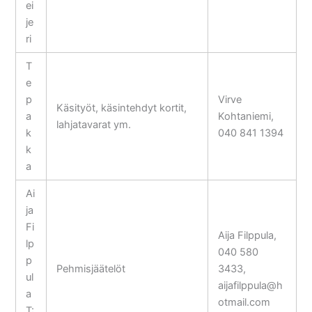
ei
je
ri
T
e
p
Virve
Käsityöt, käsintehdyt kortit,
a
Kohtaniemi,
lahjatavarat ym.
k
040 841 1394
k
a
Ai
ja
Fi
Aija Filppula,
lp
040 580
p
Pehmisjäätelöt
3433,
ul
aijafilppula@h
a
otmail.com
T: