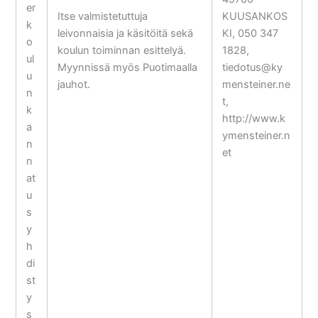
er
Itse valmistetuttuja
KUUSANKOS
k
leivonnaisia ja käsitöitä sekä
KI, 050 347
o
koulun toiminnan esittelyä.
1828,
ul
Myynnissä myös Puotimaalla
tiedotus@ky
u
jauhot.
mensteiner.ne
n
t,
k
http://www.k
a
ymensteiner.n
n
et
n
at
u
s
y
h
di
st
y
s