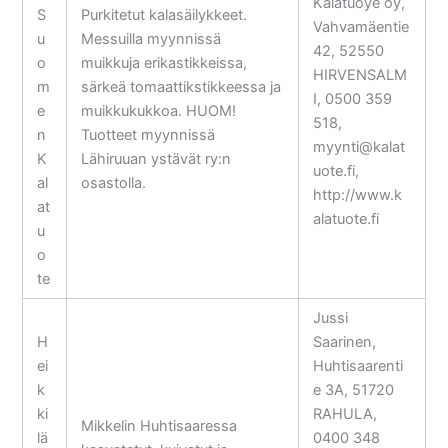
Kalatuoye oy,
S
Purkitetut kalasäilykkeet.
Vahvamäentie
u
Messuilla myynnissä
42, 52550
o
muikkuja erikastikkeissa,
HIRVENSALM
m
särkeä tomaattikstikkeessa ja
I, 0500 359
e
muikkukukkoa. HUOM!
518,
n
Tuotteet myynnissä
myynti@kalat
K
Lähiruuan ystävät ry:n
uote.fi,
al
osastolla.
http://www.k
at
alatuote.fi
u
o
te
Jussi
H
Saarinen,
ei
Huhtisaarenti
k
e 3A, 51720
ki
RAHULA,
Mikkelin Huhtisaaressa
lä
0400 348