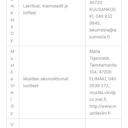
45720
m
Lakritsat, marmeladit ja
KUUSANKOS
e
toffeet
KI, 040 832
st
9845,
a
lakumesta@la
O
kumesta.fi
y
M
Maria
u
Tigerstedt,
st
Taimitarhantie
il
104, 47200
a
Mustilan alkoholittomat
ELIMÄKI, 040
Vi
tuotteet
0539 273,
in
mustila.viini@
i
co.inet.fi,
O
http://www.m
y
ustilaviini.fi
U