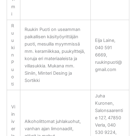
m
i
R
Ruukin Puoti on useamman
u
paikallisen käsityöyrittäjän
u
Eija Laine,
puoti, mesuilla myymmissä
ki
040 591
mm. keramiikkaa, puukylttejä,
n
6669,
koruja eri materiaaleista ja
P
ruukinpuoti@
villasukkia. Mukana mm.
u
gmail.com
Siniin, Minteri Desing ja
o
Sortikki
ti
Juha
Kuronen,
Vi
Salonsaarenti
in
e 127, 47850
iv
Alkoholittomat juhlakuohut,
Verla, 040
er
vanhan ajan limonaadit,
530 9224,
la
glögit ja mehut.