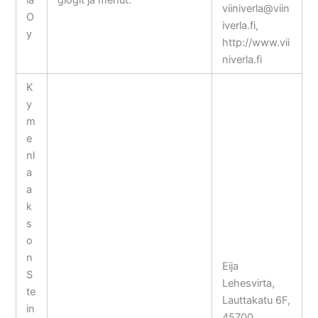
viiniverla@viin
O
iverla.fi,
y
http://www.vii
niverla.fi
K
y
m
e
nl
a
a
k
s
o
n
Eija
S
Lehesvirta,
te
Lauttakatu 6F,
in
45700