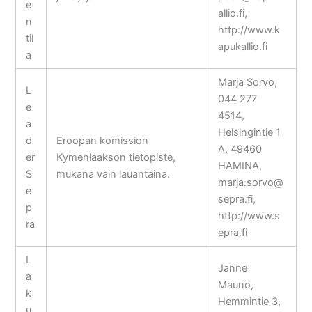
e
allio.fi,
n
http://www.k
til
apukallio.fi
a
Marja Sorvo,
L
044 277
e
4514,
a
Helsingintie 1
d
Eroopan komission
A, 49460
er
Kymenlaakson tietopiste,
HAMINA,
S
mukana vain lauantaina.
marja.sorvo@
e
sepra.fi,
p
http://www.s
ra
epra.fi
L
Janne
a
Mauno,
k
Hemmintie 3,
u