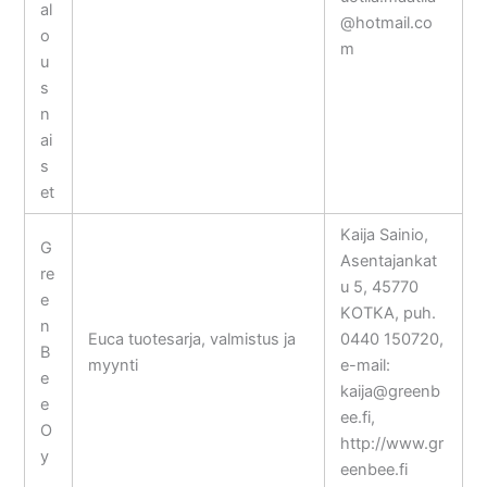
al
@hotmail.co
o
m
u
s
n
ai
s
et
Kaija Sainio,
G
Asentajankat
re
u 5, 45770
e
KOTKA, puh.
n
Euca tuotesarja, valmistus ja
0440 150720,
B
myynti
e-mail:
e
kaija@greenb
e
ee.fi,
O
http://www.gr
y
eenbee.fi