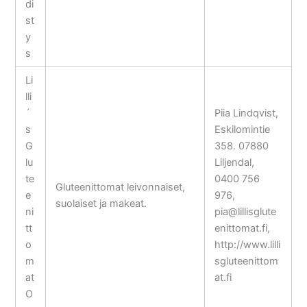
di
st
y
s
Li
lli
´
Piia Lindqvist,
s
Eskilomintie
G
358. 07880
lu
Liljendal,
te
0400 756
Gluteenittomat leivonnaiset,
e
976,
suolaiset ja makeat.
ni
pia@lillisglute
tt
enittomat.fi,
o
http://www.lilli
m
sgluteenittom
at
at.fi
O