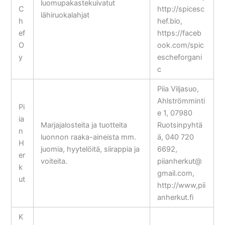
luomupakastekuivatut
C
http://spicesc
lähiruokalahjat
h
hef.bio,
ef
https://faceb
O
ook.com/spic
y
escheforgani
c
Piia Viljasuo,
Ahlströmminti
Pi
e 1, 07980
ia
Marjajalosteita ja tuotteita
Ruotsinpyhtä
n
luonnon raaka-aineista mm.
ä, 040 720
H
juomia, hyytelöitä, siirappia ja
6692,
er
voiteita.
piianherkut@
k
gmail.com,
ut
http://www,pii
anherkut.fi
K