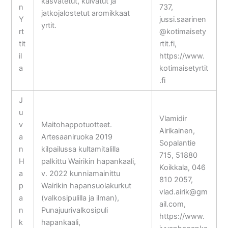
kasvatetut, kuivatut ja
n
737,
jatkojalostetut aromikkaat
Y
jussi.saarinen
yrtit.
rt
@kotimaisety
tit
rtit.fi,
il
https://www.
a
kotimaisetyrtit
.fi
J
u
Vlamidir
v
Maitohappotuotteet.
Airikainen,
a
Artesaaniruoka 2019
Sopalantie
n
kilpailussa kultamitalilla
715, 51880
H
palkittu Wairikin hapankaali,
Koikkala, 046
a
v. 2022 kunniamainittu
810 2057,
p
Wairikin hapansuolakurkut
vlad.airik@gm
a
(valkosipulilla ja ilman),
ail.com,
n
Punajuurivalkosipuli
https://www.
k
hapankaali,