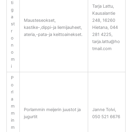
ti
Tarja Lattu,
g
Kausalantie
a
Mausteseokset,
248, 16260
st
kastike-,dippi-ja liemijauheet,
Hietana, 044
r
ateria,-pata-ja keittoainekset.
281 4225,
o
tarja.lattu@ho
n
tmail.com
o
m
i
P
o
rl
a
m
Porlammin meijerin juustot ja
Janne Tolvi,
m
jugurtit
050 521 6676
in
m