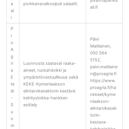
juvanhapanka
a
porkkanavalkosipuli salaatti.
ali.fi
al
i
P
r
Päivi
o
Matilainen,
A
050 564
g
5152,
ri
Luonnosta saatavat raaka-
paivi.matilaine
a
aineet, ruokahävikki ja
n@proagria.fi
E
ympäristövastuullisuus sekä
https://www.
te
KEKE-Kymenlaakson
proagria.fi/ha
lä
elintarvikesektorin kestävä
nkkeet/kyme
-
kehitysloikka-hankken
nlaakson-
S
esittely
elintarvikesek
u
torin-
o
kestava-
m
kehitysloikka