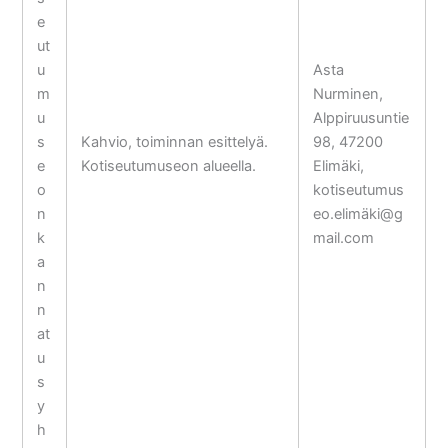
e
ut
u
Asta
m
Nurminen,
u
Alppiruusuntie
s
Kahvio, toiminnan esittelyä.
98, 47200
e
Kotiseutumuseon alueella.
Elimäki,
o
kotiseutumus
n
eo.elimäki@g
k
mail.com
a
n
n
at
u
s
y
h