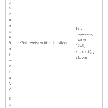
o
s
k
e
n
Tero
p
Kuparinen,
ä
040 801
ä
Käsintehdyt suklaat ja toffeet
9245,
n
kotiloxsi@gm
H
ail.com
er
k
k
u
O
y
K
o