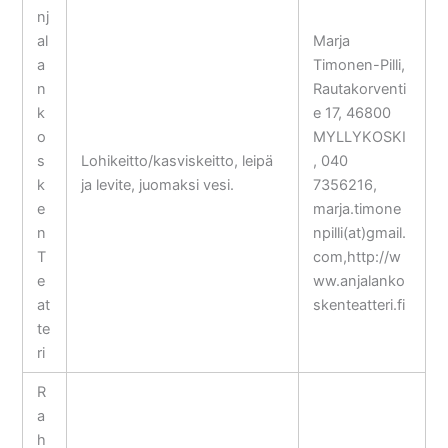
nj
al
Marja
a
Timonen-Pilli,
n
Rautakorventi
k
e 17, 46800
o
MYLLYKOSKI
s
Lohikeitto/kasviskeitto, leipä
, 040
k
ja levite, juomaksi vesi.
7356216,
e
marja.timone
n
npilli(at)gmail.
T
com,http://w
e
ww.anjalanko
at
skenteatteri.fi
te
ri
R
a
h