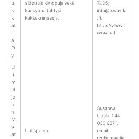
u
sidottuja kimppuja sekä
7005,
k
käsityönä tehtyjä
info@rosavilla
k
kukkakransseja.
.fi,
at
htpp://www.r
il
osavilla.fi
a
O
y
U
m
m
el
jo
e
Susanna
n
Uotila, 044
M
033 6371,
a
Uutispuuro
email:
at
uotila.maatila