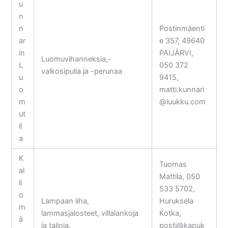
u
n
n
Postinmäenti
ar
e 357, 49640
in
PAIJÄRVI,
Luomuvihanneksia,-
L
050 372
valkosipulia ja -perunaa
u
9415,
o
matti.kunnari
m
@luukku.com
ut
il
a
K
Tuomas
al
Mattila, 050
li
533 5702,
o
Lampaan liha,
Huruksela
m
lammasjalosteet, villalankoja
Kotka,
ä
ja taljoja.
posti@kapuk