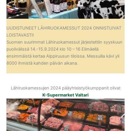
UUDISTUNEET LÄHIRUOKAMESSUT 2024 ONNISTUIVAT
LOISTAVASTI!
Suomen suurimmat Lähiruokamessut järjestettiin syyskuun
puolivälissä 14.-15.9.2024 klo 10 – 16 Elimäellä
ensimmäistä kertaa Alppiruusun tiloissa. Messuilla kävi yli
8000 ihmistä kahden päivän aikana.
Lähiruokamessujen 2024 pääyhteistyökumppanit olivat
K-Supermarket Valtari