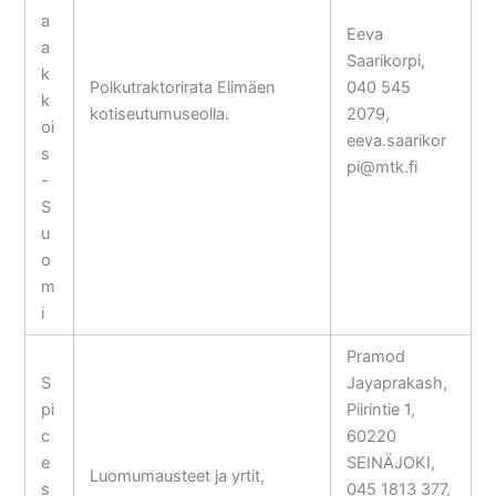
a
Eeva
a
Saarikorpi,
k
Polkutraktorirata Elimäen
040 545
k
kotiseutumuseolla.
2079,
oi
eeva.saarikor
s
pi@mtk.fi
-
S
u
o
m
i
Pramod
S
Jayaprakash,
pi
Piirintie 1,
c
60220
e
SEINÄJOKI,
Luomumausteet ja yrtit,
s
045 1813 377,