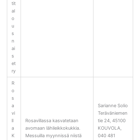
tit
al
o
u
s
n
ai
s
et
ry
R
o
s
a
Sarianne Solio
vi
Teräväniemen
ll
Rosavillassa kasvatetaan
tie 24, 45100
a
avomaan lähileikkokukkia.
KOUVOLA,
K
Messuilla myynnissä niistä
040 481