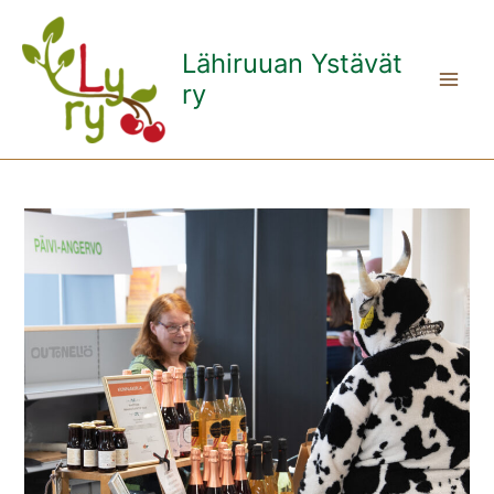
Siirry
sisältöön
Lähiruuan Ystävät
ry