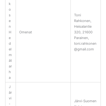
k
o
s
Toni
e
Rahkonen,
n
Heisalantie
H
Omenat
320, 21600
e
Parainen,
d
toni.rahkonen
el
@gmail.com
m
ät
ar
h
a
J
är
vi
Järvi-Suomen
-