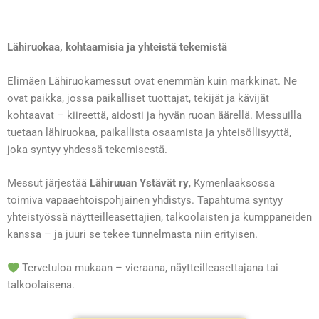
Lähiruokaa, kohtaamisia ja yhteistä tekemistä
Elimäen Lähiruokamessut ovat enemmän kuin markkinat. Ne
ovat paikka, jossa paikalliset tuottajat, tekijät ja kävijät
kohtaavat – kiireettä, aidosti ja hyvän ruoan äärellä. Messuilla
tuetaan lähiruokaa, paikallista osaamista ja yhteisöllisyyttä,
joka syntyy yhdessä tekemisestä.
Messut järjestää
Lähiruuan Ystävät ry
, Kymenlaaksossa
toimiva vapaaehtoispohjainen yhdistys. Tapahtuma syntyy
yhteistyössä näytteilleasettajien, talkoolaisten ja kumppaneiden
kanssa – ja juuri se tekee tunnelmasta niin erityisen.
Tervetuloa mukaan – vieraana, näytteilleasettajana tai
talkoolaisena.