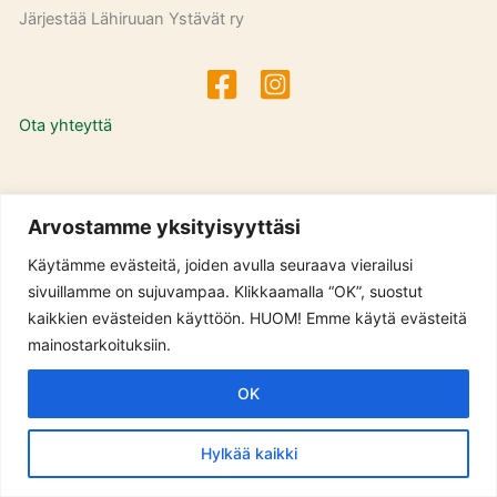
Järjestää Lähiruuan Ystävät ry
Ota yhteyttä
Evästeilmoitus
Arvostamme yksityisyyttäsi
Käytämme evästeitä, joiden avulla seuraava vierailusi
Tietosuojaseloste
sivuillamme on sujuvampaa. Klikkaamalla “OK”, suostut
kaikkien evästeiden käyttöön. HUOM! Emme käytä evästeitä
mainostarkoituksiin.
OK
Käytämme evästeitä, jotta voimme tarjota sinulle paremman
Copyright © 2026 | Lähiruuan Ystävät ry
kokemuksen sivuilla käynnistäsi.
Hylkää kaikki
Ok
Tietosuojaseloste