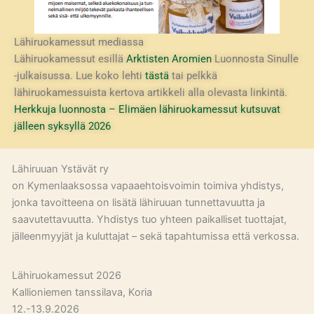
Lähiruokamessut mediassa
Lähiruokamessut esillä
Arktisten Aromien
Luonnosta Sinulle
-julkaisussa. Lue koko lehti
tästä
tai pelkkä
lähiruokamessuista kertova artikkeli alla olevasta linkintä.
Herkkuja luonnosta – Elimäen lähiruokamessut kutsuvat
jälleen syksyllä 2026
Lähiruuan Ystävät ry
on Kymenlaaksossa vapaaehtoisvoimin toimiva yhdistys,
jonka tavoitteena on lisätä lähiruuan tunnettavuutta ja
saavutettavuutta. Yhdistys tuo yhteen paikalliset tuottajat,
jälleenmyyjät ja kuluttajat – sekä tapahtumissa että verkossa.
Lähiruokamessut 2026
Kallioniemen tanssilava, Koria
12.-13.9.2026