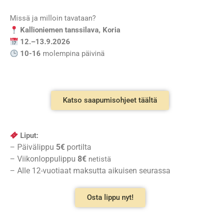
Missä ja milloin tavataan?
Kallioniemen tanssilava, Koria
12.–13.9.2026
10-16
molempina päivinä
Katso saapumisohjeet täältä
Liput:
– Päivälippu
5€
portilta
– Viikonloppulippu
8€
netistä
– Alle 12-vuotiaat maksutta aikuisen seurassa
Osta lippu nyt!