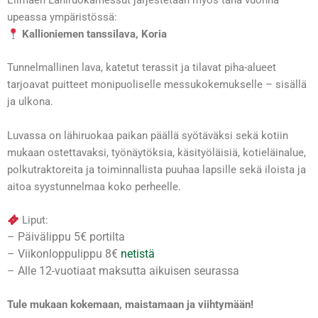
Elimäen Lähiruokamessut järjestetään myös tänä vuonna
upeassa ympäristössä:
Kallioniemen tanssilava, Koria
Tunnelmallinen lava, katetut terassit ja tilavat piha-alueet
tarjoavat puitteet monipuoliselle messukokemukselle – sisällä
ja ulkona.
Luvassa on lähiruokaa paikan päällä syötäväksi sekä kotiin
mukaan ostettavaksi, työnäytöksia, käsityöläisiä, kotieläinalue,
polkutraktoreita ja toiminnallista puuhaa lapsille sekä iloista ja
aitoa syystunnelmaa koko perheelle.
Liput:
– Päivälippu 5€ portilta
– Viikonloppulippu 8€
netistä
– Alle 12-vuotiaat maksutta aikuisen seurassa
Tule mukaan kokemaan, maistamaan ja viihtymään!