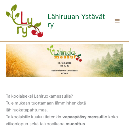
Siirry
sisältöön
Lähiruuan Ystävät
ry
Talkoolaiseksi Lähiruokamessuille?
Tule mukaan tuottamaan lämminhenkistä
lähiruokatapahtumaa.
Talkoolaisille kuuluu tietenkin
vapaapääsy messuille
koko
viikonlopun sekä talkooaikana
muonitus
.