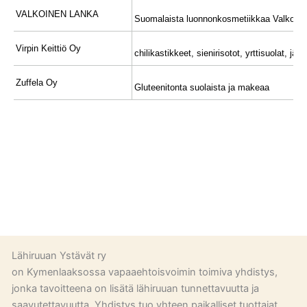
Lähiruuan Ystävät ry
on Kymenlaaksossa vapaaehtoisvoimin toimiva yhdistys,
jonka tavoitteena on lisätä lähiruuan tunnettavuutta ja
saavutettavuutta. Yhdistys tuo yhteen paikalliset tuottajat,