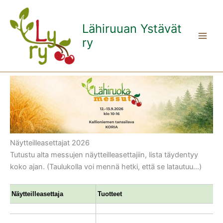
Siirry
sisältöön
Lähiruuan Ystävät
ry
Näytteilleasettajat 2026
Tutustu alta messujen näytteilleasettajiin, lista täydentyy
koko ajan. (Taulukolla voi mennä hetki, että se latautuu…)