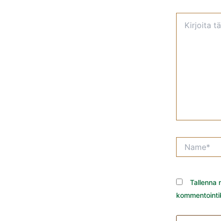
Kirjoita
tähän..
Name*
Tallenna 
kommentointik