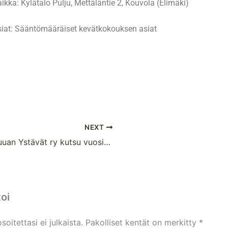
ikka: Kylätalo Pulju, Mettäläntie 2, Kouvola (Elimäki)
siat: Sääntömääräiset kevätkokouksen asiat
NEXT
Lähiruuan Ystävät ry kutsu vuosikokoukseen 8.4.2025
oi
oitettasi ei julkaista.
Pakolliset kentät on merkitty
*