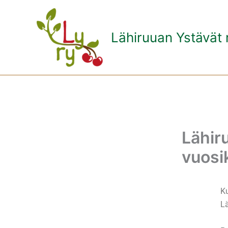
Siirry
sisältöön
Lähiruuan Ystävät 
Lähir
vuosi
K
L