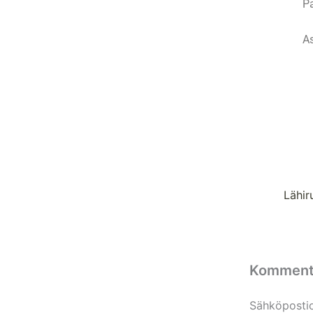
Pa
A
Komment
Sähköpostios