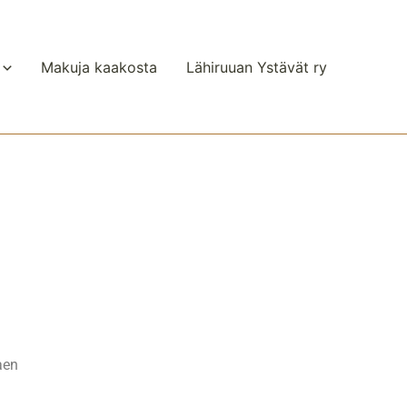
Makuja kaakosta
Lähiruuan Ystävät ry
aen