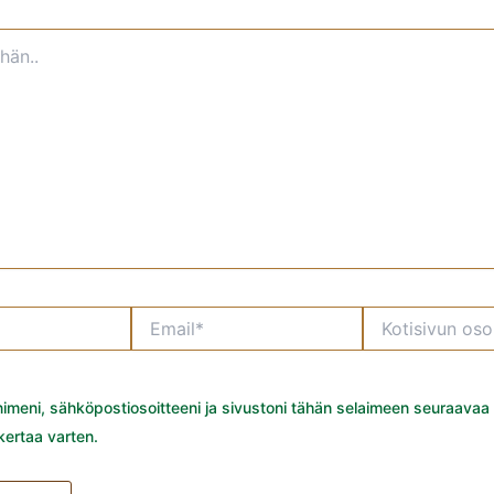
Email*
Kotisivun
osoite
nimeni, sähköpostiosoitteeni ja sivustoni tähän selaimeen seuraavaa
ertaa varten.